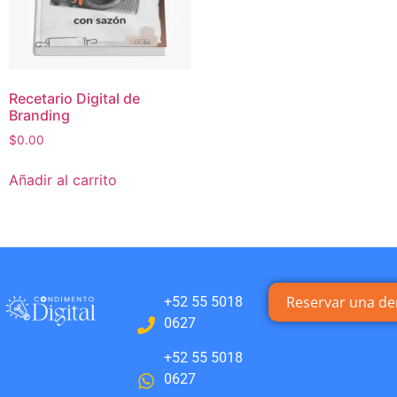
Recetario Digital de
Branding
$
0.00
Añadir al carrito
Reservar una d
+52 55 5018
0627
+52 55 5018
0627