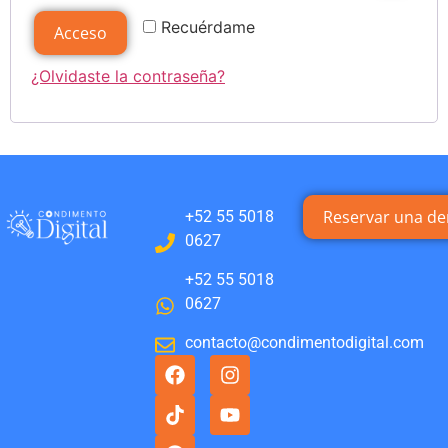
Recuérdame
Acceso
¿Olvidaste la contraseña?
Reservar una d
+52 55 5018
0627
+52 55 5018
0627
contacto@condimentodigital.com